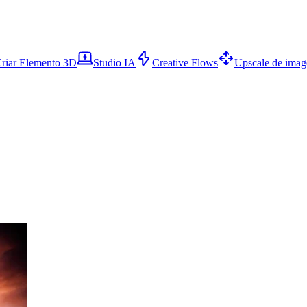
riar Elemento 3D
Studio IA
Creative Flows
Upscale de ima