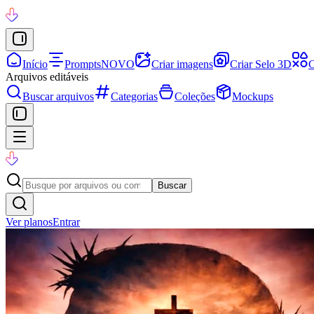
Início
Prompts
NOVO
Criar imagens
Criar Selo 3D
C
Arquivos editáveis
Buscar arquivos
Categorias
Coleções
Mockups
Buscar
Ver planos
Entrar