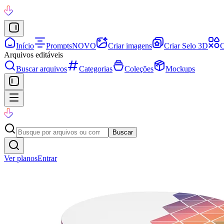
Início
Prompts
NOVO
Criar imagens
Criar Selo 3D
C
Arquivos editáveis
Buscar arquivos
Categorias
Coleções
Mockups
Buscar
Ver planos
Entrar