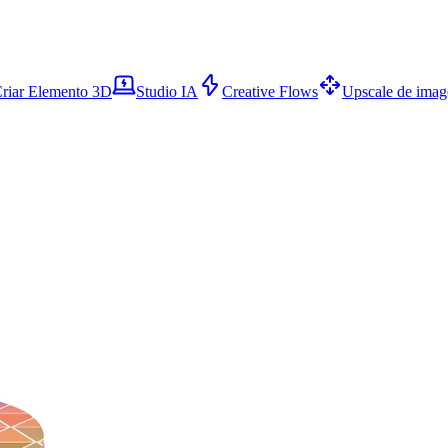
riar Elemento 3D
Studio IA
Creative Flows
Upscale de ima