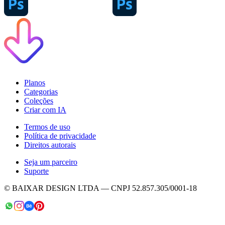
Planos
Categorias
Coleções
Criar com IA
Termos de uso
Política de privacidade
Direitos autorais
Seja um parceiro
Suporte
© BAIXAR DESIGN LTDA — CNPJ 52.857.305/0001-18