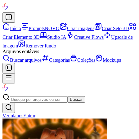
Início
Prompts
NOVO
Criar imagens
Criar Selo 3D
Criar Elemento 3D
Studio IA
Creative Flows
Upscale de
imagem
Remover fundo
Arquivos editáveis
Buscar arquivos
Categorias
Coleções
Mockups
Buscar
Ver planos
Entrar