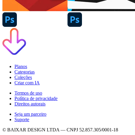
Planos
Categorias
Coleções
Criar com IA
Termos de uso
Política de privacidade
Direitos autorais
Seja um parceiro
Suporte
© BAIXAR DESIGN LTDA — CNPJ 52.857.305/0001-18