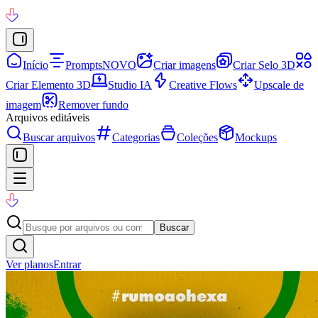
Início
Prompts
NOVO
Criar imagens
Criar Selo 3D
Criar Elemento 3D
Studio IA
Creative Flows
Upscale de
imagem
Remover fundo
Arquivos editáveis
Buscar arquivos
Categorias
Coleções
Mockups
Buscar
Ver planos
Entrar