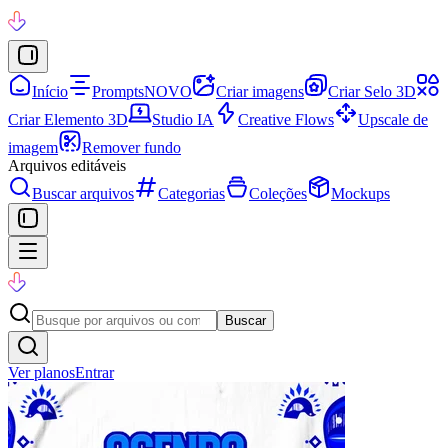
Início
Prompts
NOVO
Criar imagens
Criar Selo 3D
Criar Elemento 3D
Studio IA
Creative Flows
Upscale de
imagem
Remover fundo
Arquivos editáveis
Buscar arquivos
Categorias
Coleções
Mockups
Buscar
Ver planos
Entrar