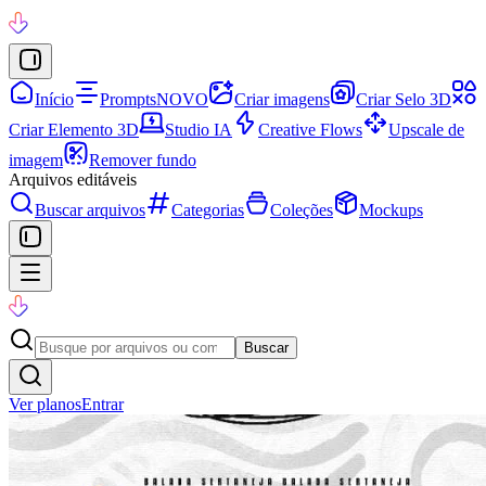
Início
Prompts
NOVO
Criar imagens
Criar Selo 3D
Criar Elemento 3D
Studio IA
Creative Flows
Upscale de
imagem
Remover fundo
Arquivos editáveis
Buscar arquivos
Categorias
Coleções
Mockups
Buscar
Ver planos
Entrar