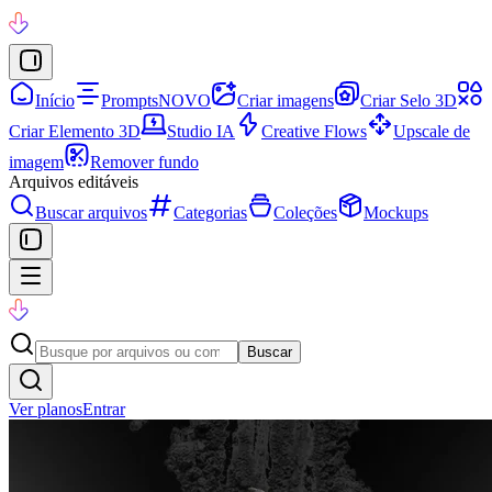
Início
Prompts
NOVO
Criar imagens
Criar Selo 3D
Criar Elemento 3D
Studio IA
Creative Flows
Upscale de
imagem
Remover fundo
Arquivos editáveis
Buscar arquivos
Categorias
Coleções
Mockups
Buscar
Ver planos
Entrar