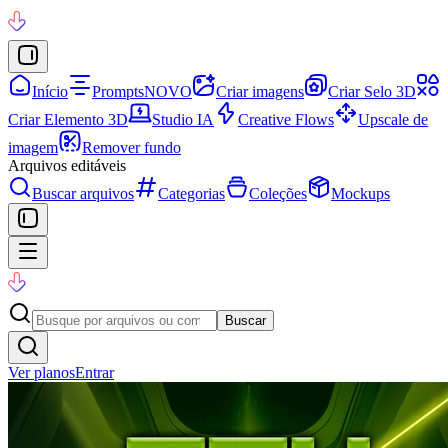
Início
Prompts
NOVO
Criar imagens
Criar Selo 3D
Criar Elemento 3D
Studio IA
Creative Flows
Upscale de
imagem
Remover fundo
Arquivos editáveis
Buscar arquivos
Categorias
Coleções
Mockups
Buscar
Ver planos
Entrar