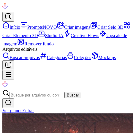
Início
Prompts
NOVO
Criar imagens
Criar Selo 3D
Criar Elemento 3D
Studio IA
Creative Flows
Upscale de
imagem
Remover fundo
Arquivos editáveis
Buscar arquivos
Categorias
Coleções
Mockups
Buscar
Ver planos
Entrar