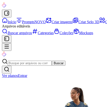
Início
Prompts
NOVO
Criar imagens
Criar Selo 3D
C
Arquivos editáveis
Buscar arquivos
Categorias
Coleções
Mockups
Buscar
Ver planos
Entrar