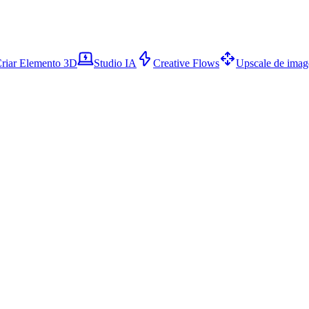
riar Elemento 3D
Studio IA
Creative Flows
Upscale de ima