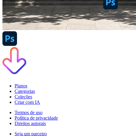
Planos
Categorias
Coleções
Criar com IA
Termos de uso
Política de privacidade
Direitos autorais
Seja um parceiro