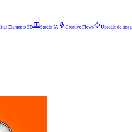
riar Elemento 3D
Studio IA
Creative Flows
Upscale de ima