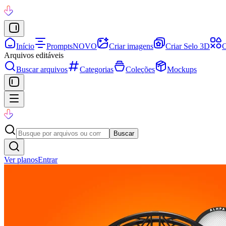
Início
Prompts
NOVO
Criar imagens
Criar Selo 3D
C
Arquivos editáveis
Buscar arquivos
Categorias
Coleções
Mockups
Buscar
Ver planos
Entrar