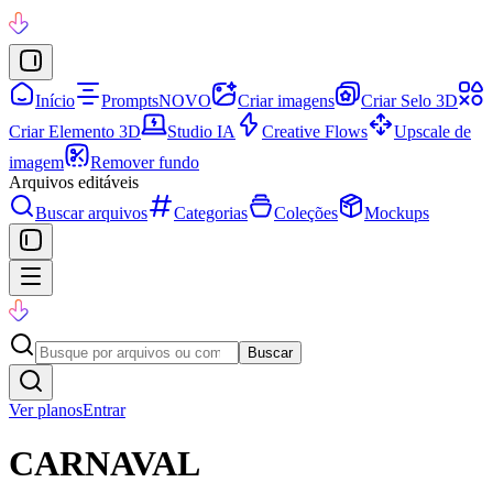
Início
Prompts
NOVO
Criar imagens
Criar Selo 3D
Criar Elemento 3D
Studio IA
Creative Flows
Upscale de
imagem
Remover fundo
Arquivos editáveis
Buscar arquivos
Categorias
Coleções
Mockups
Buscar
Ver planos
Entrar
CARNAVAL