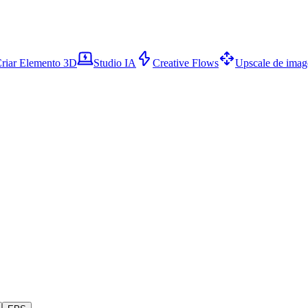
riar Elemento 3D
Studio IA
Creative Flows
Upscale de ima