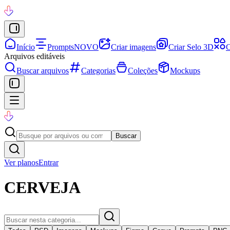
Início
Prompts
NOVO
Criar imagens
Criar Selo 3D
C
Arquivos editáveis
Buscar arquivos
Categorias
Coleções
Mockups
Buscar
Ver planos
Entrar
CERVEJA