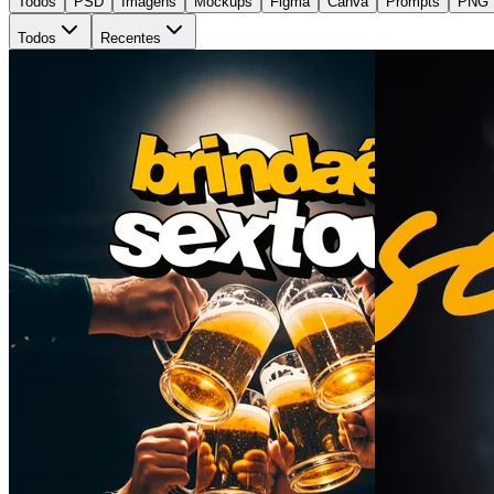
Todos
PSD
Imagens
Mockups
Figma
Canva
Prompts
PNG
Todos
Recentes