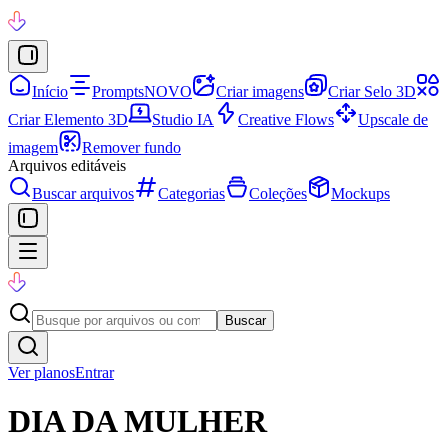
Início
Prompts
NOVO
Criar imagens
Criar Selo 3D
Criar Elemento 3D
Studio IA
Creative Flows
Upscale de
imagem
Remover fundo
Arquivos editáveis
Buscar arquivos
Categorias
Coleções
Mockups
Buscar
Ver planos
Entrar
DIA DA MULHER