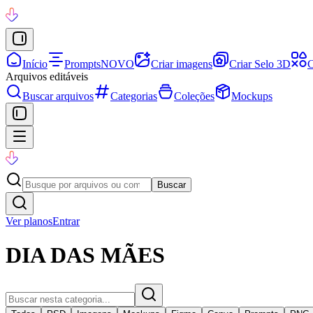
Início
Prompts
NOVO
Criar imagens
Criar Selo 3D
C
Arquivos editáveis
Buscar arquivos
Categorias
Coleções
Mockups
Buscar
Ver planos
Entrar
DIA DAS MÃES