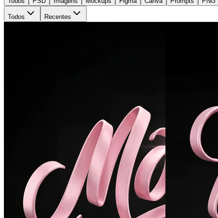
Todos
PSD
Imagens
Mockups
Figma
Canva
Prompts
PNG
Todos
Recentes