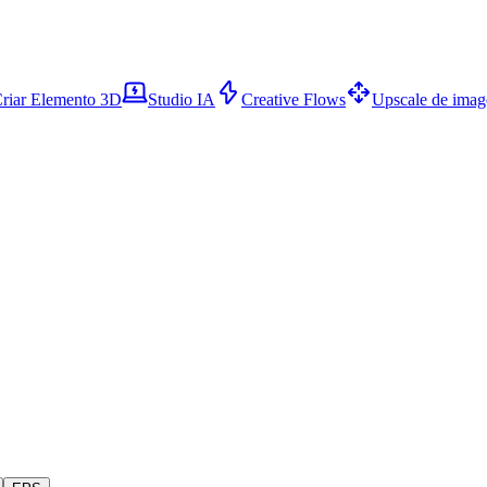
riar Elemento 3D
Studio IA
Creative Flows
Upscale de ima