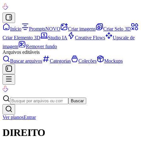
Início
Prompts
NOVO
Criar imagens
Criar Selo 3D
Criar Elemento 3D
Studio IA
Creative Flows
Upscale de
imagem
Remover fundo
Arquivos editáveis
Buscar arquivos
Categorias
Coleções
Mockups
Buscar
Ver planos
Entrar
DIREITO