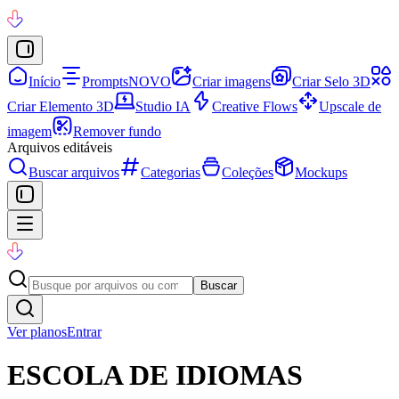
Início
Prompts
NOVO
Criar imagens
Criar Selo 3D
Criar Elemento 3D
Studio IA
Creative Flows
Upscale de
imagem
Remover fundo
Arquivos editáveis
Buscar arquivos
Categorias
Coleções
Mockups
Buscar
Ver planos
Entrar
ESCOLA DE IDIOMAS