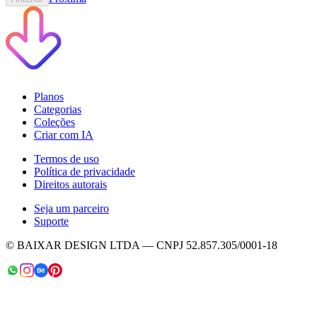
Planos
Categorias
Coleções
Criar com IA
Termos de uso
Política de privacidade
Direitos autorais
Seja um parceiro
Suporte
© BAIXAR DESIGN LTDA — CNPJ 52.857.305/0001-18