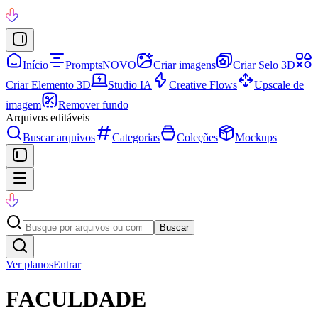
Início
Prompts
NOVO
Criar imagens
Criar Selo 3D
Criar Elemento 3D
Studio IA
Creative Flows
Upscale de
imagem
Remover fundo
Arquivos editáveis
Buscar arquivos
Categorias
Coleções
Mockups
Buscar
Ver planos
Entrar
FACULDADE