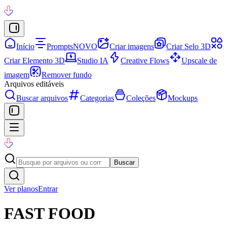
Início
Prompts
NOVO
Criar imagens
Criar Selo 3D
Criar Elemento 3D
Studio IA
Creative Flows
Upscale de
imagem
Remover fundo
Arquivos editáveis
Buscar arquivos
Categorias
Coleções
Mockups
Buscar
Ver planos
Entrar
FAST FOOD