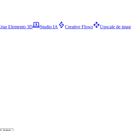
riar Elemento 3D
Studio IA
Creative Flows
Upscale de ima