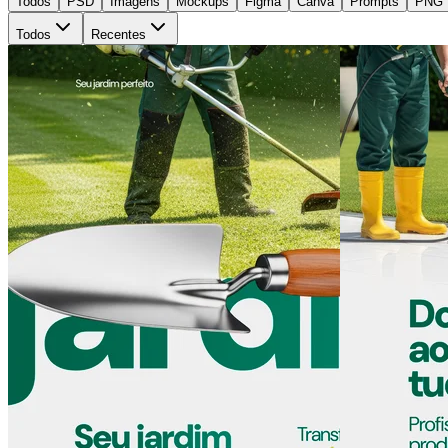
Todos
PSD
Imagens
Mockups
Figma
Canva
Prompts
PNG
Todos
Recentes