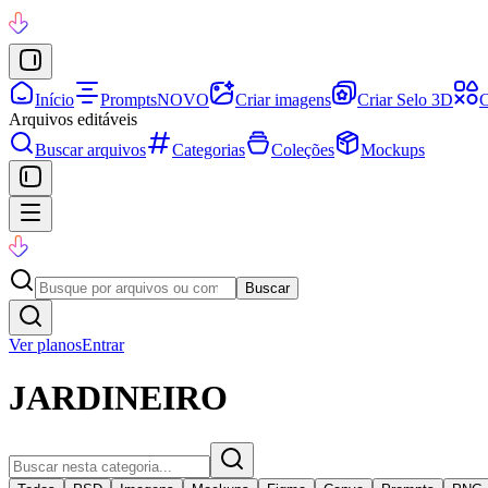
Início
Prompts
NOVO
Criar imagens
Criar Selo 3D
C
Arquivos editáveis
Buscar arquivos
Categorias
Coleções
Mockups
Buscar
Ver planos
Entrar
JARDINEIRO