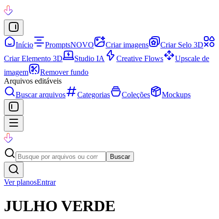
Início
Prompts
NOVO
Criar imagens
Criar Selo 3D
Criar Elemento 3D
Studio IA
Creative Flows
Upscale de
imagem
Remover fundo
Arquivos editáveis
Buscar arquivos
Categorias
Coleções
Mockups
Buscar
Ver planos
Entrar
JULHO VERDE