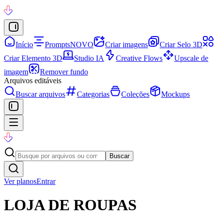
Início
Prompts
NOVO
Criar imagens
Criar Selo 3D
Criar Elemento 3D
Studio IA
Creative Flows
Upscale de
imagem
Remover fundo
Arquivos editáveis
Buscar arquivos
Categorias
Coleções
Mockups
Buscar
Ver planos
Entrar
LOJA DE ROUPAS