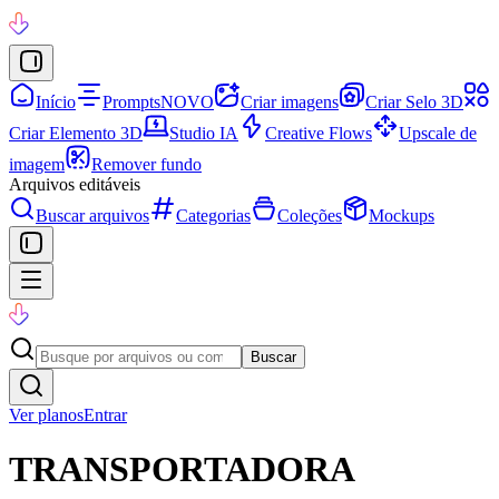
Início
Prompts
NOVO
Criar imagens
Criar Selo 3D
Criar Elemento 3D
Studio IA
Creative Flows
Upscale de
imagem
Remover fundo
Arquivos editáveis
Buscar arquivos
Categorias
Coleções
Mockups
Buscar
Ver planos
Entrar
TRANSPORTADORA