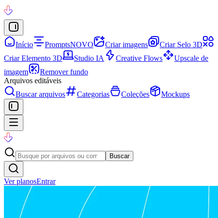
Início
Prompts
NOVO
Criar imagens
Criar Selo 3D
Criar Elemento 3D
Studio IA
Creative Flows
Upscale de
imagem
Remover fundo
Arquivos editáveis
Buscar arquivos
Categorias
Coleções
Mockups
Buscar
Ver planos
Entrar