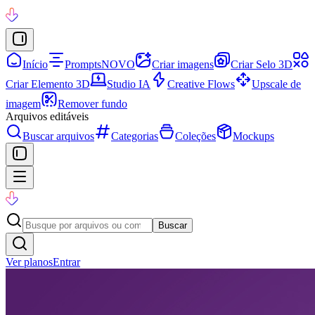
Início
Prompts
NOVO
Criar imagens
Criar Selo 3D
Criar Elemento 3D
Studio IA
Creative Flows
Upscale de
imagem
Remover fundo
Arquivos editáveis
Buscar arquivos
Categorias
Coleções
Mockups
Buscar
Ver planos
Entrar