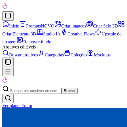
Início
Prompts
NOVO
Criar imagens
Criar Selo 3D
Criar Elemento 3D
Studio IA
Creative Flows
Upscale de
imagem
Remover fundo
Arquivos editáveis
Buscar arquivos
Categorias
Coleções
Mockups
Buscar
Ver planos
Entrar