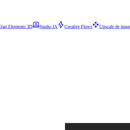
riar Elemento 3D
Studio IA
Creative Flows
Upscale de ima