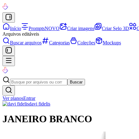
Início
Prompts
NOVO
Criar imagens
Criar Selo 3D
C
Arquivos editáveis
Buscar arquivos
Categorias
Coleções
Mockups
Buscar
Ver planos
Entrar
davi fidelis
JANEIRO BRANCO