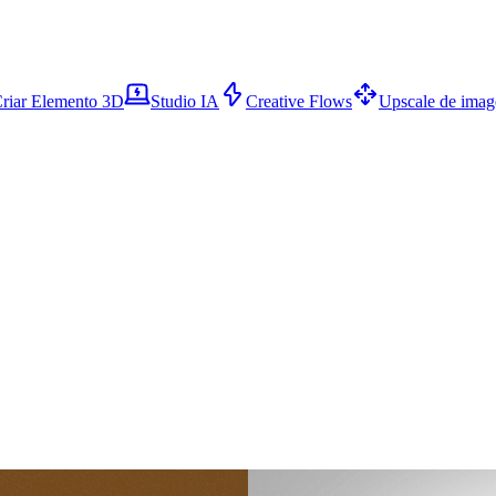
riar Elemento 3D
Studio IA
Creative Flows
Upscale de ima