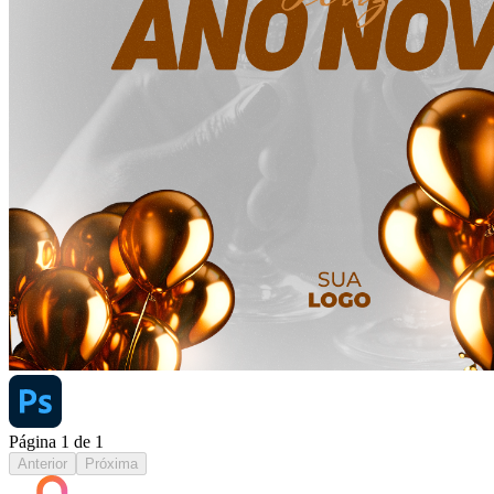
Página
1
de
1
Anterior
Próxima