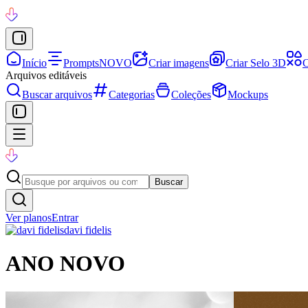
Início
Prompts
NOVO
Criar imagens
Criar Selo 3D
C
Arquivos editáveis
Buscar arquivos
Categorias
Coleções
Mockups
Buscar
Ver planos
Entrar
davi fidelis
ANO NOVO