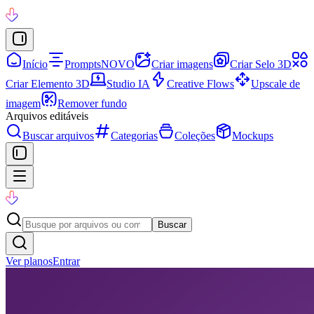
Início
Prompts
NOVO
Criar imagens
Criar Selo 3D
Criar Elemento 3D
Studio IA
Creative Flows
Upscale de
imagem
Remover fundo
Arquivos editáveis
Buscar arquivos
Categorias
Coleções
Mockups
Buscar
Ver planos
Entrar