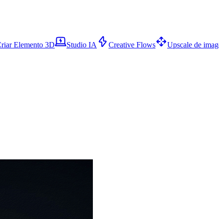
riar Elemento 3D
Studio IA
Creative Flows
Upscale de ima