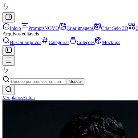
Início
Prompts
NOVO
Criar imagens
Criar Selo 3D
C
Arquivos editáveis
Buscar arquivos
Categorias
Coleções
Mockups
Buscar
Ver planos
Entrar