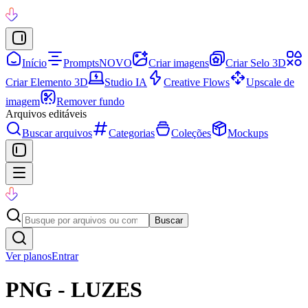
Início
Prompts
NOVO
Criar imagens
Criar Selo 3D
Criar Elemento 3D
Studio IA
Creative Flows
Upscale de
imagem
Remover fundo
Arquivos editáveis
Buscar arquivos
Categorias
Coleções
Mockups
Buscar
Ver planos
Entrar
PNG - LUZES