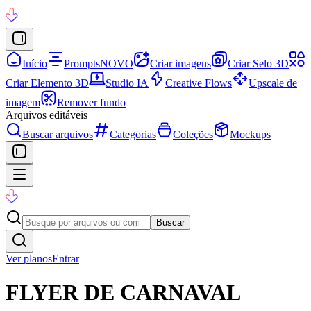
Início
Prompts
NOVO
Criar imagens
Criar Selo 3D
Criar Elemento 3D
Studio IA
Creative Flows
Upscale de
imagem
Remover fundo
Arquivos editáveis
Buscar arquivos
Categorias
Coleções
Mockups
Buscar
Ver planos
Entrar
FLYER DE CARNAVAL