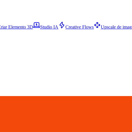
riar Elemento 3D
Studio IA
Creative Flows
Upscale de ima