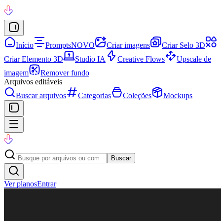
Início
Prompts
NOVO
Criar imagens
Criar Selo 3D
Criar Elemento 3D
Studio IA
Creative Flows
Upscale de
imagem
Remover fundo
Arquivos editáveis
Buscar arquivos
Categorias
Coleções
Mockups
Buscar
Ver planos
Entrar