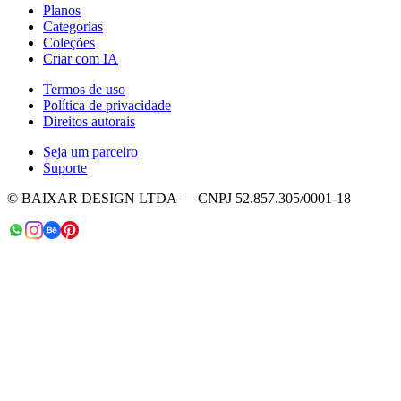
Planos
Categorias
Coleções
Criar com IA
Termos de uso
Política de privacidade
Direitos autorais
Seja um parceiro
Suporte
© BAIXAR DESIGN LTDA — CNPJ 52.857.305/0001-18