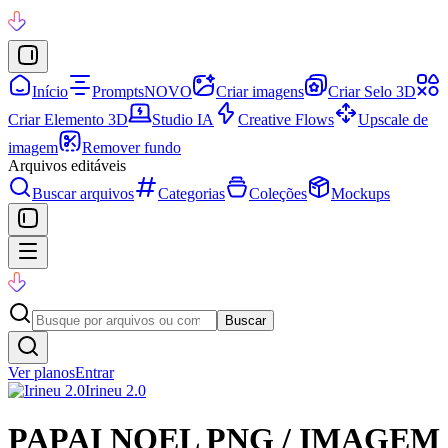
Início
Prompts
NOVO
Criar imagens
Criar Selo 3D
Criar Elemento 3D
Studio IA
Creative Flows
Upscale de
imagem
Remover fundo
Arquivos editáveis
Buscar arquivos
Categorias
Coleções
Mockups
Buscar
Ver planos
Entrar
Irineu 2.0
PAPAI NOEL PNG / IMAGEM