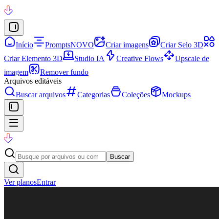
Início
Prompts
NOVO
Criar imagens
Criar Selo 3D
Criar Elemento 3D
Studio IA
Creative Flows
Upscale de
imagem
Remover fundo
Arquivos editáveis
Buscar arquivos
Categorias
Coleções
Mockups
Buscar
Ver planos
Entrar