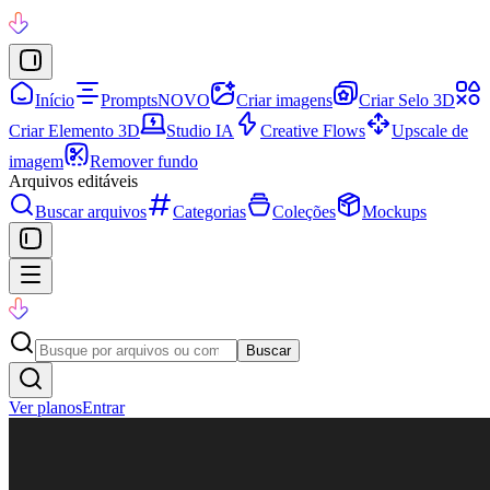
Início
Prompts
NOVO
Criar imagens
Criar Selo 3D
Criar Elemento 3D
Studio IA
Creative Flows
Upscale de
imagem
Remover fundo
Arquivos editáveis
Buscar arquivos
Categorias
Coleções
Mockups
Buscar
Ver planos
Entrar