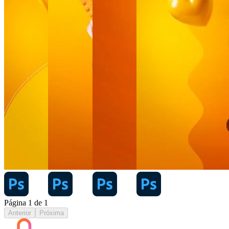
Página
1
de
1
Anterior
Próxima