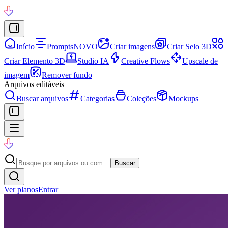
Início
Prompts
NOVO
Criar imagens
Criar Selo 3D
Criar Elemento 3D
Studio IA
Creative Flows
Upscale de
imagem
Remover fundo
Arquivos editáveis
Buscar arquivos
Categorias
Coleções
Mockups
Buscar
Ver planos
Entrar