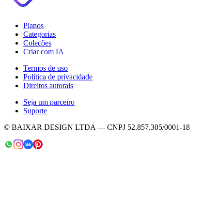
Planos
Categorias
Coleções
Criar com IA
Termos de uso
Política de privacidade
Direitos autorais
Seja um parceiro
Suporte
© BAIXAR DESIGN LTDA — CNPJ 52.857.305/0001-18