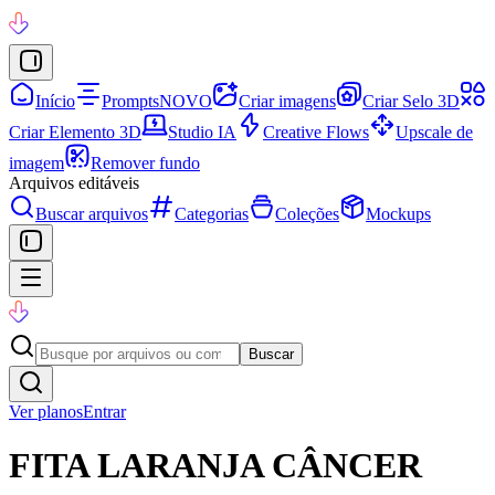
Início
Prompts
NOVO
Criar imagens
Criar Selo 3D
Criar Elemento 3D
Studio IA
Creative Flows
Upscale de
imagem
Remover fundo
Arquivos editáveis
Buscar arquivos
Categorias
Coleções
Mockups
Buscar
Ver planos
Entrar
FITA LARANJA CÂNCER