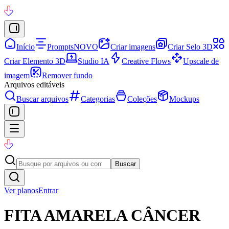
Início
Prompts
NOVO
Criar imagens
Criar Selo 3D
Criar Elemento 3D
Studio IA
Creative Flows
Upscale de
imagem
Remover fundo
Arquivos editáveis
Buscar arquivos
Categorias
Coleções
Mockups
Buscar
Ver planos
Entrar
FITA AMARELA CÂNCER