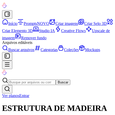
Início
Prompts
NOVO
Criar imagens
Criar Selo 3D
Criar Elemento 3D
Studio IA
Creative Flows
Upscale de
imagem
Remover fundo
Arquivos editáveis
Buscar arquivos
Categorias
Coleções
Mockups
Buscar
Ver planos
Entrar
ESTRUTURA DE MADEIRA