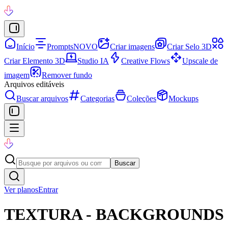
Início
Prompts
NOVO
Criar imagens
Criar Selo 3D
Criar Elemento 3D
Studio IA
Creative Flows
Upscale de
imagem
Remover fundo
Arquivos editáveis
Buscar arquivos
Categorias
Coleções
Mockups
Buscar
Ver planos
Entrar
TEXTURA - BACKGROUNDS