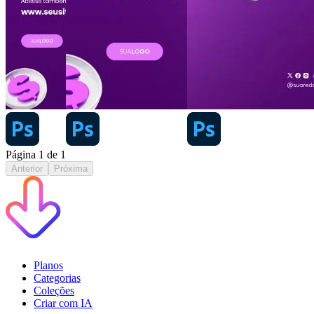
Página
1
de
1
Anterior
Próxima
Planos
Categorias
Coleções
Criar com IA