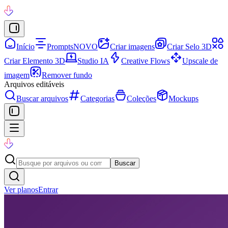
Início
Prompts
NOVO
Criar imagens
Criar Selo 3D
Criar Elemento 3D
Studio IA
Creative Flows
Upscale de
imagem
Remover fundo
Arquivos editáveis
Buscar arquivos
Categorias
Coleções
Mockups
Buscar
Ver planos
Entrar