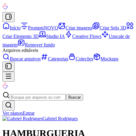
Início
Prompts
NOVO
Criar imagens
Criar Selo 3D
Criar Elemento 3D
Studio IA
Creative Flows
Upscale de
imagem
Remover fundo
Arquivos editáveis
Buscar arquivos
Categorias
Coleções
Mockups
Buscar
Ver planos
Entrar
Gabriel Rodrigues
HAMBURGUERIA