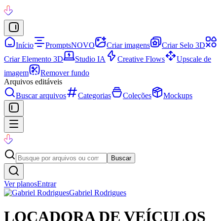
Início
Prompts
NOVO
Criar imagens
Criar Selo 3D
Criar Elemento 3D
Studio IA
Creative Flows
Upscale de
imagem
Remover fundo
Arquivos editáveis
Buscar arquivos
Categorias
Coleções
Mockups
Buscar
Ver planos
Entrar
Gabriel Rodrigues
LOCADORA DE VEÍCULOS