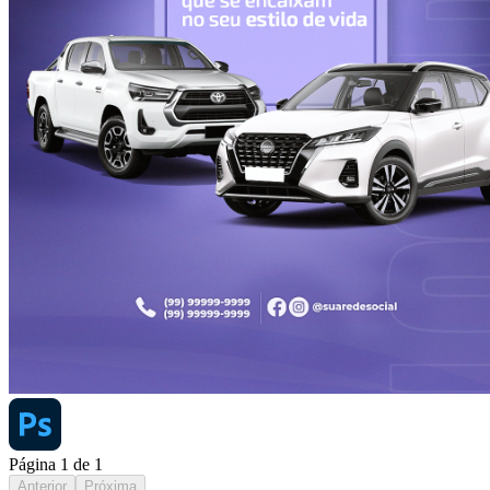
Página
1
de
1
Anterior
Próxima