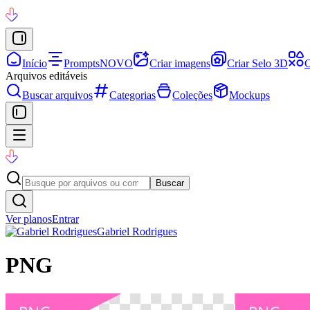
Início
Prompts
NOVO
Criar imagens
Criar Selo 3D
C
Arquivos editáveis
Buscar arquivos
Categorias
Coleções
Mockups
Buscar
Ver planos
Entrar
Gabriel Rodrigues
PNG