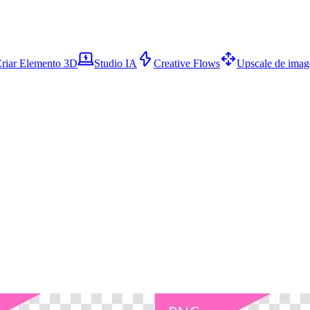
riar Elemento 3D
Studio IA
Creative Flows
Upscale de ima