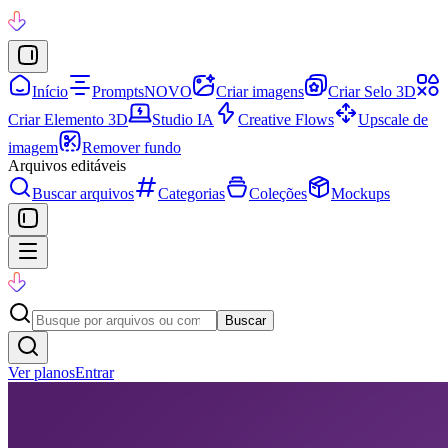
Início
Prompts
NOVO
Criar imagens
Criar Selo 3D
Criar Elemento 3D
Studio IA
Creative Flows
Upscale de
imagem
Remover fundo
Arquivos editáveis
Buscar arquivos
Categorias
Coleções
Mockups
Buscar
Ver planos
Entrar