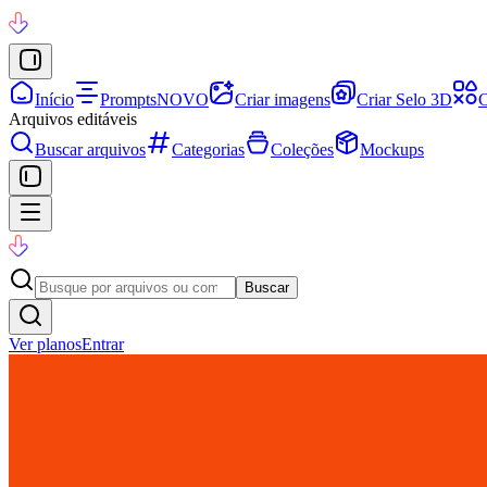
Início
Prompts
NOVO
Criar imagens
Criar Selo 3D
C
Arquivos editáveis
Buscar arquivos
Categorias
Coleções
Mockups
Buscar
Ver planos
Entrar