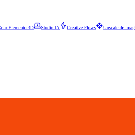
riar Elemento 3D
Studio IA
Creative Flows
Upscale de ima