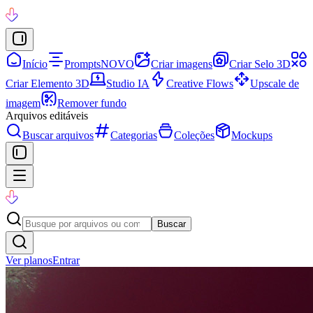
Início
Prompts
NOVO
Criar imagens
Criar Selo 3D
Criar Elemento 3D
Studio IA
Creative Flows
Upscale de
imagem
Remover fundo
Arquivos editáveis
Buscar arquivos
Categorias
Coleções
Mockups
Buscar
Ver planos
Entrar