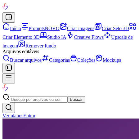
Início
Prompts
NOVO
Criar imagens
Criar Selo 3D
Criar Elemento 3D
Studio IA
Creative Flows
Upscale de
imagem
Remover fundo
Arquivos editáveis
Buscar arquivos
Categorias
Coleções
Mockups
Buscar
Ver planos
Entrar