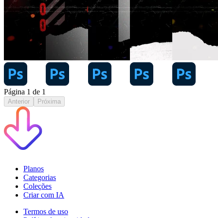
Página
1
de
1
Anterior
Próxima
Planos
Categorias
Coleções
Criar com IA
Termos de uso